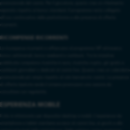
promozionale del casinò. Per il giocatore, questo crea un riferimento
separato rispetto ai bonus standard. Il programma resta collegato
all’uso continuativo della piattaforma e alla presenza di offerte
ricorrenti.
RICOMPENSE RICORRENTI
Le ricompense ricorrenti si affiancano al programma VIP attraverso
bonus settimanali, bonus weekend e cashback. Tra le iniziative
pubblicate compaiono ricariche in euro, ricariche crypto, giri gratis e
cashback giornalieri o dedicati al casinò live. Questo crea un calendario
promozionale più ampio rispetto al solo benvenuto casinò. La presenza
di offerte ripetute rende il sistema promozioni una sezione da
consultare con regolarità.
ESPERIENZA MOBILE
Il sito è ottimizzato per dispositivi desktop e mobili. L’esperienza da
smartphone e tablet mantiene accesso al casinò live, ai giochi e alle