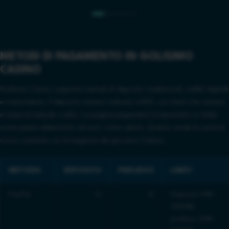
METODI DI PAGAMENTO IN GOLISIMO
CASINO
Golisimo Casino supporta metodi di deposito tradizionali, wallet digitali
e criptovalute. Il deposito minimo indicato è €10, con limiti che variano
in base al metodo scelto. La pagina pagamenti è impostata su Italia
come paese selezionato ed euro come valuta. Questo rende la sezione
cassa coerente con le esigenze dei giocatori italiani.
METODO
DEPOSITO
PRELIEVO
LIMITI
PayPal
Sì
Sì
Deposito 10€ -
2000€;
prelievo 40€ -