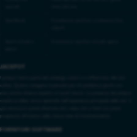
speciali
show dal vivo
Sportbook
Scommesse sportive, scommesse live,
eSport
Sport virtuali e
Scommesse sportive virtuali, ippica
ippica
JACKPOT
I jackpot fanno parte del catalogo casinò e si affiancano alle slot
online. Questa categoria è pensata per chi preferisce giochi con
meccaniche diverse rispetto ai tavoli classici. La presenza dei jackpot
amplia la lobby senza separarla dall’esperienza principale delle slot. Il
giocatore può quindi alternare slot, video slot e titoli con premi
progressivi all’interno della stessa area di intrattenimento.
FORNITORI SOFTWARE