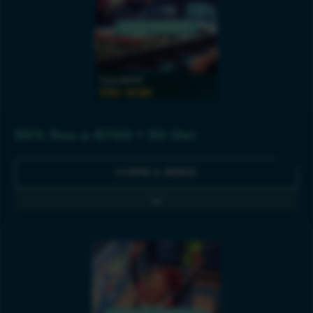
depositi rapidi in criptovaluta e vuole vivere Golisimo Casino
BONUS WEEKEND
con ritmo da partita live.
18+ Gioca responsabilmente.
50% fino a €700 + 50 Giri
SCOPRI IL BONUS
Su Golisimo Casino trasformiamo il fine settimana in una
nuova azione offensiva: ricarichi e puoi ricevere un bonus del
50% fino a €700 più 50 giri gratuiti. Ideale per chi vuole
alternare slot, tavoli e live casino senza perdere il ritmo.