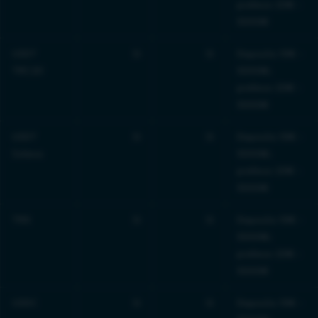
prelievo 20€ -
5000€
USDT
Sì
Sì
Deposito 10€ -
TRC20
5000€;
prelievo 20€ -
5000€
USDT
Sì
Sì
Deposito 10€ -
Solana
5000€;
prelievo 20€ -
5000€
TRX
Sì
Sì
Deposito 10€ -
5000€;
prelievo 20€ -
5000€
USDC
Sì
Sì
Deposito 10€ -