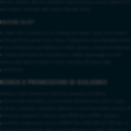
distinto rispetto alle slot standard. Il giocatore può quindi scegliere tra
ritmi diversi, restando nella stessa area del casinò.
NUOVE SLOT
La lobby slot si inserisce in un catalogo più ampio, dove sono presenti
anche giochi da tavolo e live casino. L’esperienza resta flessibile perché
il sito è ottimizzato per desktop e mobile. Questo consente di esplorare
la sezione slot anche da smartphone o tablet. Il passaggio tra slot
online e altri giochi avviene in modo naturale all’interno della
piattaforma.
BONUS E PROMOZIONI DI GOLISIMO
Golisimo Casino Recensioni dei bonus presenta un’offerta
promozionale articolata, con pacchetto di benvenuto, bonus crypto,
ricariche, cashback e iniziative dedicate a casinò live e sport. Il bonus di
benvenuto standard è indicato come 100% fino a €150, mentre il
pacchetto di benvenuto arriva al 300% fino a €2.500 più 300 giri. Le
promozioni si richiedono dalla sezione dedicata: si sceglie l’offerta, si