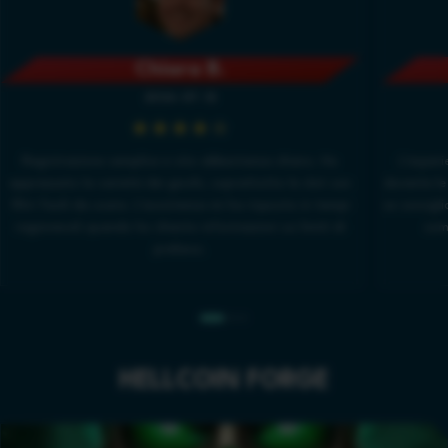
Chiara B.
2026-07-12
Registrazione semplice e sito abbastanza chiaro. Ho
L’esperi
apprezzato la varietà dei giochi, soprattutto le slot con
durante le
filtri facili da usare. L’assistenza mi ha risposto in tempi
se consigli
ragionevoli quando ho chiesto informazioni sui limiti di
com
prelievo.
HELLCOIN FORGE
PROVA GRATIS