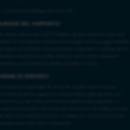
Assistenza multilingue 24 ore su 24.
LINGUE DEL SUPPORTO
La lingua indicata per il sito è l’italiano. Questo permette ai giocatori
italiani di consultare le informazioni principali senza passaggi intermedi.
Le sezioni più pratiche, come promozioni, pagamenti e catalogo giochi,
risultano quindi più accessibili. Anche la comunicazione del brand
mantiene un’impostazione adatta al pubblico in Italia.
ORARI DI SERVIZIO
L’assistenza è disponibile 24 ore su 24. Questo orario continuo
consente di cercare supporto in momenti diversi della giornata, sia
durante l’uso del casinò sia durante la gestione dei pagamenti. La
copertura costante è utile anche per chi usa il sito da mobile e accede
in fasce orarie variabili. Il servizio si integra con una piattaforma che
include casinò, live casino e sportsbook.