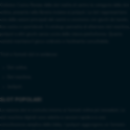
Golisimo Casino Review delle slot mette al centro la categoria delle slot
online, presente nella libreria insieme ai jackpot. Le slot rappresentano
una delle sezioni principali del casinò e convivono con giochi da tavolo,
live casino e sportsbook. Il catalogo permette di alternare slot machine,
jackpot e altri giochi senza uscire dalla stessa piattaforma. Questa
varietà mantiene il gioco ordinato e facilmente consultabile.
Titoli e formati slot in evidenza:
Slot online.
Slot machine.
Jackpot.
SLOT POPOLARI
La sezione slot è costruita intorno ai formati online più immediati. Le
slot machine digitali sono adatte a sessioni rapide e a una
consultazione semplice della lobby. I jackpot aggiungono un formato