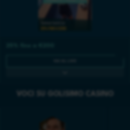
CASHBACK CASINO LIVE
25% fino a €200
VAI AL LIVE
VOCI SU GOLISIMO CASINO
Nel nostro casinò live ogni sessione con dealer professionisti
può restare più leggera grazie al cashback dedicato. Puoi
recuperare il 25% fino a €200 secondo i termini della
promozione, senza promesse di vincita e sempre con gioco
consapevole.