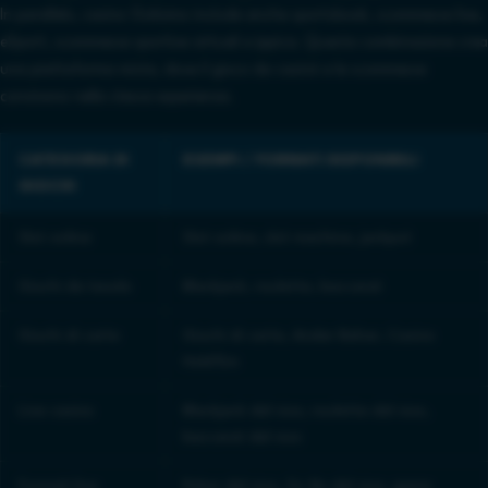
In parallelo, casino Golisimo include anche sportsbook, scommesse live,
eSport, scommesse sportive virtuali e ippica. Questa combinazione crea
una piattaforma mista, dove il gioco da casinò e le scommesse
convivono nella stessa esperienza.
CATEGORIA DI
ESEMPI / FORMATI DISPONIBILI
GIOCHI
Slot online
Slot online, slot machine, jackpot
Giochi da tavolo
Blackjack, roulette, baccarat
Giochi di carte
Giochi di carte, Andar Bahar, Casino
Hold’Em
Live casino
Blackjack dal vivo, roulette dal vivo,
baccarat dal vivo
Formati live
Poker dal vivo, Sic Bo dal vivo, game